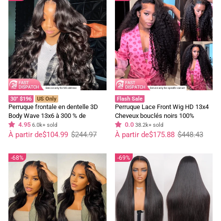
30" $196
US Only
Flash Sale
Perruque frontale en dentelle 3D
Perruque Lace Front Wig HD 13x4
Body Wave 13x6 à 300 % de
Cheveux bouclés noirs 100%
densité, pré-épilée, pré-décolorée,
4.95
cheveux humains vierges pré-
0.0
6.0k+ sold
38.2k+ sold
Prix
Prix
pré-coupée, sans colle, aucun
Prix
Prix
épilés - Geeta Hair
À partir de
$104.99
$244.97
À partir de
$175.88
$448.43
régulier
réduit
régulier
réduit
code nécessaire
68%
69%