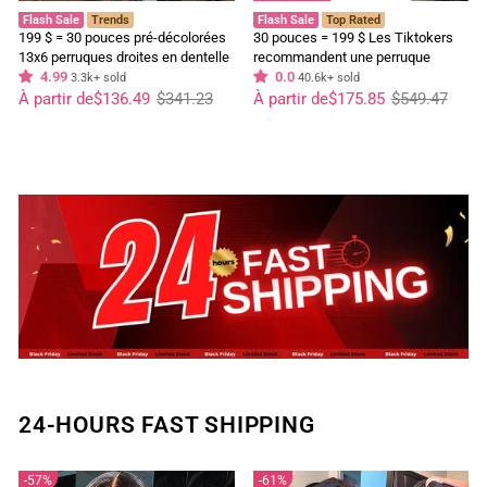
Flash Sale
Trends
Flash Sale
Top Rated
199 $ = 30 pouces pré-décolorées
30 pouces = 199 $ Les Tiktokers
13x6 perruques droites en dentelle
recommandent une perruque
frontale cheveux humains 180%
4.99
frontale en dentelle HD Body Wave
0.0
3.3k+ sold
40.6k+ sold
Prix
Prix
densité HD transparentes sans
Prix
Prix
à 180 % de densité, pré-décolorée,
À partir de
$136.49
$341.23
À partir de
$175.85
$549.47
régulier
réduit
régulier
réduit
colle perruques aucun code
sans colle - Geeta Hair
nécessaire
24-HOURS FAST SHIPPING
57%
61%