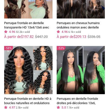
Perruque frontale en dentelle
Perruques en cheveux humains
transparente HD 13x4/13x6 avec
ondulées marron avec dentelle
cheveux brésiliens ondulés, ligne
4.96
frontale transparente HD sans
4.96
32.2k+ sold
6.1k+ sold
Prix
Prix
de cheveux pré-épilée, meilleure
Prix
Prix
colle - GeetaHair
À partir de
$197.82
$447.20
À partir de
$209.13
$336.05
régulier
réduit
régulier
réduit
perruque de cheveux humains -
Geeta Hair
58%
53%
Perruque frontale en dentelle HD à
Perruques en dentelle frontale
boucles naturelles et ondulations
droites pré-décolorées 13x6,
profondes et lâches, ligne de
4.97
cheveux humains, densité 180%,
5.0
2.5k+ sold
7.1k+ sold