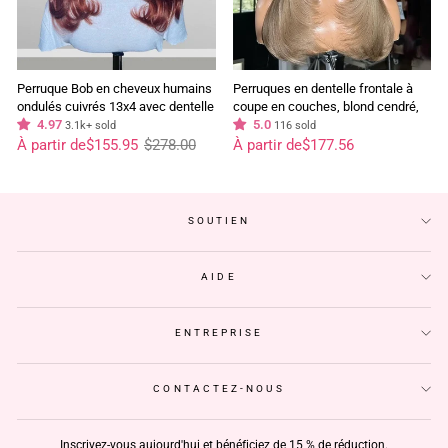
Perruque Bob en cheveux humains
Perruques en dentelle frontale à
ondulés cuivrés 13x4 avec dentelle
coupe en couches, blond cendré,
frontale et boucles bombshell -
4.97
13x4, perruque frontale en dentelle,
5.0
3.1k+ sold
116 sold
Prix
Prix
Geeta Hair
perruque sans colle, cheveux
À partir de
$155.95
$278.00
À partir de
$177.56
régulier
réduit
humains pré-épilés
SOUTIEN
AIDE
ENTREPRISE
CONTACTEZ-NOUS
Inscrivez-vous aujourd'hui et bénéficiez de 15 % de réduction.