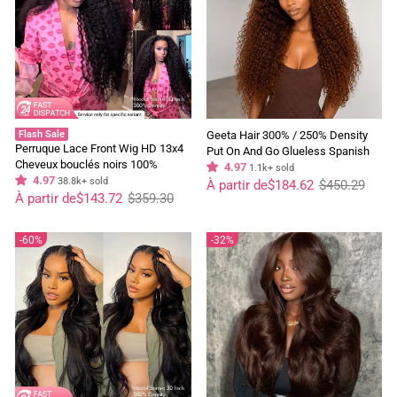
Flash Sale
Geeta Hair 300% / 250% Density
Perruque Lace Front Wig HD 13x4
Put On And Go Glueless Spanish
Cheveux bouclés noirs 100%
Curly 13x4 Lace Front Pre Plucked
4.97
1.1k+ sold
cheveux humains vierges pré-
4.97
38.8k+ sold
Prix
Prix
100% Human Hair Wig
À partir de
$184.62
$450.29
régulier
réduit
Prix
Prix
épilés - Geeta Hair
À partir de
$143.72
$359.30
régulier
réduit
60%
32%