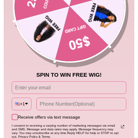
WIGS UNDER $99
TOUT
56%
60%
SPIN TO WIN FREE WIG!
3 In 1
Top Rated
Flash Sale
Geeta Hair Kinky Curly Coily Half
180% Density Kinky Curly 7x5 /
Wig Invisi Drawstring Glueless Flip
13x4 Lace Front Bob Wigs
+1
Over Wig
4.95
Glueless Human Hair Wig Flash
4.95
4.3k+ sold
3.0k+ sold
Prix
Prix
Prix
Prix
Sale
À partir de
$86.99
$199.97
À partir de
$99.00
$246.72
régulier
réduit
régulier
réduit
Receive offers via text message
I consent to receiving a varying number of marketing messages via email
50%
55%
and SMS. Message and data rates may apply. Message frequency may
vary. You may unsubscribe at any time.Reply HELP for help or STOP to opt
out. Privacy Policy & Terms.