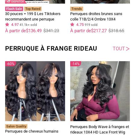
Flash Sale
Top Rated
Trends
30 pouces = 199 $ Les Tiktokers
Perruques droites brunes sans
recommandent une perruque
colle T1B/2/4 Ombre 13X4
frontale en dentelle HD Body Wave
4.97
perruque frontale en dentelle
4.75
41.1k+ sold
919 sold
Prix
Prix
à 180 % de densité, pré-décolorée,
Prix
Prix
cheveux humains pré-épilés
À partir de
$136.49
$341.23
À partir de
$217.27
$318.65
régulier
réduit
régulier
réduit
sans colle - Geeta Hair
PERRUQUE À FRANGE RIDEAU
TOUT
60%
14%
Salon Quality
Perruques Body Wave à franges et
Perruques de cheveux humains
rideaux 13X4 HD Lace Front Wig