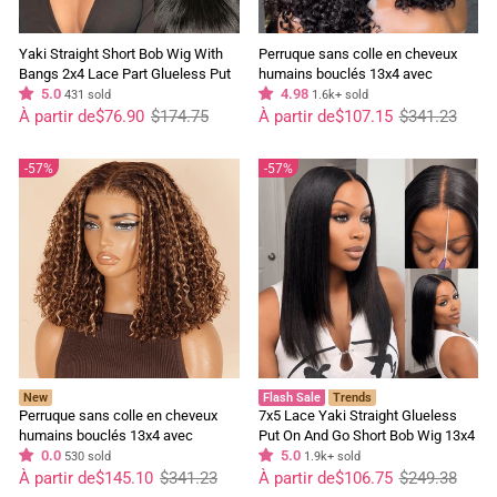
Yaki Straight Short Bob Wig With
Perruque sans colle en cheveux
Bangs 2x4 Lace Part Glueless Put
humains bouclés 13x4 avec
On And Go Wig Flash Sale
5.0
dentelle frontale bouclée Bob Wig
4.98
431 sold
1.6k+ sold
Prix
Prix
Prix
Prix
pré-épilée avec ligne de cheveux
À partir de
$76.90
$174.75
À partir de
$107.15
$341.23
régulier
réduit
régulier
réduit
naturelle - Geeta Hair
57%
57%
New
Flash Sale
Trends
Perruque sans colle en cheveux
7x5 Lace Yaki Straight Glueless
humains bouclés 13x4 avec
Put On And Go Short Bob Wig 13x4
dentelle frontale bouclée Bob Wig
0.0
Lace Frontal Invisi Drawstring
5.0
530 sold
1.9k+ sold
Prix
Prix
pré-épilée avec ligne de cheveux
Prix
Prix
Flash Sale
À partir de
$145.10
$341.23
À partir de
$106.75
$249.38
régulier
réduit
régulier
réduit
naturelle - Geeta Hair