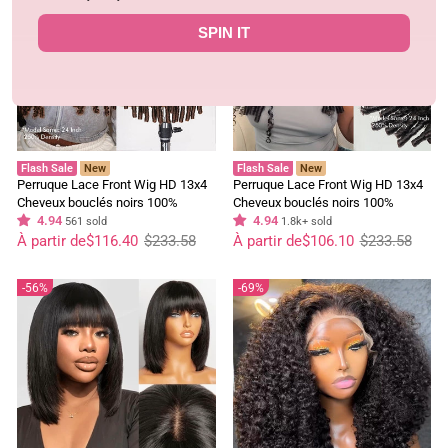
SPIN IT
Flash Sale
New
Flash Sale
New
Perruque Lace Front Wig HD 13x4
Perruque Lace Front Wig HD 13x4
Cheveux bouclés noirs 100%
Cheveux bouclés noirs 100%
cheveux humains vierges pré-
4.94
cheveux humains vierges pré-
4.94
561 sold
1.8k+ sold
Prix
Prix
épilés - Geeta Hair
Prix
Prix
épilés - Geeta Hair
À partir de
$116.40
$233.58
À partir de
$106.10
$233.58
régulier
réduit
régulier
réduit
56%
69%