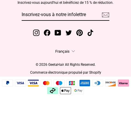
Inscrivez-vous aujourd'hui et bénéficiez de 15 % de réduction.
INSCRIVEZ-
S'INSCRIRE
VOUS
À
NOTRE
INFOLETTRE
Instagram
Facebook
YouTube
Twitter
Pinterest
TikTok
Langue
Français
© 2026 GeetaHair All Rights Reserved.
Commerce électronique propulsé par Shopify