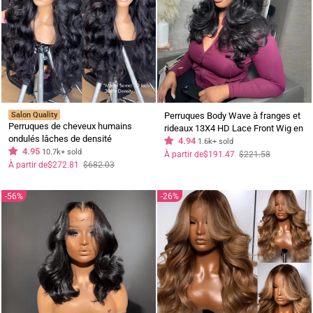
Salon Quality
Perruques Body Wave à franges et
Perruques de cheveux humains
rideaux 13X4 HD Lace Front Wig en
ondulés lâches de densité
cheveux humains avec frange pré-
4.94
1.6k+ sold
complète de 250 % 13x4 perruques
4.95
10.7k+ sold
épilée Ligne de cheveux naturelle
Prix
Prix
À partir de
$191.47
$221.58
régulier
réduit
frontales en dentelle ondulée
Prix
Prix
À partir de
$272.81
$682.03
régulier
réduit
océanique avec frange rideau-
Geeta Hair
56%
26%