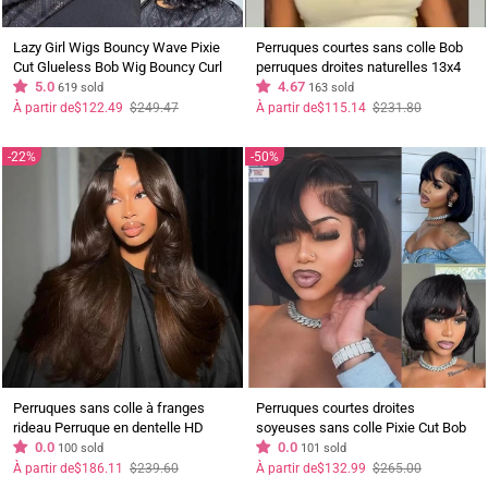
Lazy Girl Wigs Bouncy Wave Pixie
Perruques courtes sans colle Bob
Cut Glueless Bob Wig Bouncy Curl
perruques droites naturelles 13x4
13x4 Lace Front Wig No Code
5.0
perruques de cheveux humains à
4.67
619 sold
163 sold
Needed
devant en dentelle aucun code
Prix
Prix
Prix
Prix
À partir de
$122.49
$249.47
À partir de
$115.14
$231.80
régulier
réduit
régulier
réduit
nécessaire
22%
50%
Perruques sans colle à franges
Perruques courtes droites
rideau Perruque en dentelle HD
soyeuses sans colle Pixie Cut Bob
ondulée naturelle marron chocolat
0.0
13x4 Perruques de cheveux
0.0
100 sold
101 sold
13x4 Perruque pré-épilée à
humains à devant en dentelle
Prix
Prix
Prix
Prix
À partir de
$186.11
$239.60
À partir de
$132.99
$265.00
régulier
réduit
régulier
réduit
ondulation naturelle avec frange
Aucun code nécessaire