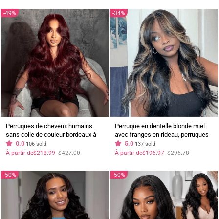
49%
34%
Perruques de cheveux humains
Perruque en dentelle blonde miel
sans colle de couleur bordeaux à
avec franges en rideau, perruques
franges rideau Body Wave 13x4
0.0
ondulées sans colle, cheveux
5.0
106 sold
137 sold
perruque frontale en dentelle
humains, densité 180 %
Prix
Prix
Prix
Prix
À partir de
$218.99
$427.00
À partir de
$196.97
$296.78
régulier
réduit
régulier
réduit
transparente
50%
50%