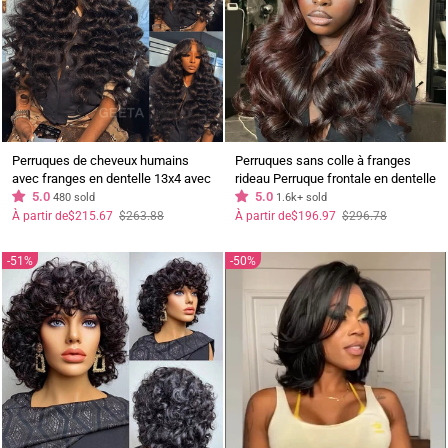
Perruques de cheveux humains
Perruques sans colle à franges
avec franges en dentelle 13x4 avec
rideau Perruque frontale en dentelle
franges, densité de 250 %
5.0
ondulée Perruque de couleur
5.0
480 sold
1.6k+ sold
marron 180% de densité
Prix
Prix
Prix
Prix
À partir de
$215.67
$263.88
À partir de
$196.97
$296.78
régulier
réduit
régulier
réduit
51%
50%