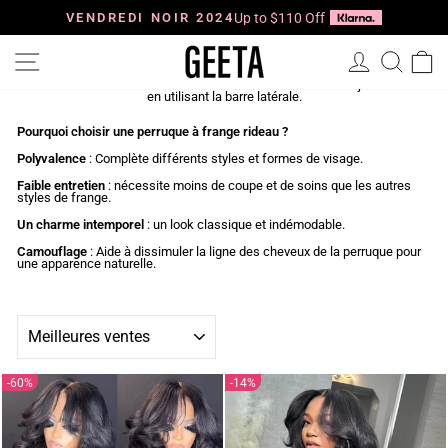
Passer
au
VENDREDI NOIR 2024
Up to $110 Off
Diaporama
contenu
Pause
Navigation
Se connec
Reche
P
Cette section ne contient actuellement aucun contenu. Ajoutez-en
en utilisant la barre latérale.
Pourquoi choisir une perruque à frange rideau ?
Polyvalence
: Complète différents styles et formes de visage.
Faible entretien
: nécessite moins de coupe et de soins que les autres
styles de frange.
Un charme intemporel
: un look classique et indémodable.
Camouflage
: Aide à dissimuler la ligne des cheveux de la perruque pour
une apparence naturelle.
APPLIQUER
60%
14%