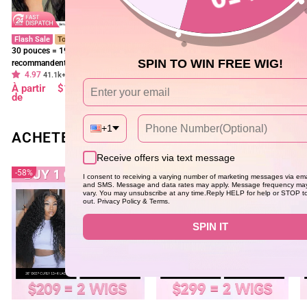
Flash Sale
Top Rated
Flash Sale
F
30 pouces = 199 $ Les Tiktokers
Perruque Lace Front Wig HD 13x4
1
SPIN TO WIN FREE WIG!
recommandent une perruque
Cheveux bouclés noirs 100%
1
4.97
4.97
frontale en dentelle HD Body Wave
41.1k+ sold
cheveux humains vierges pré-épilés
38.8k+ sold
f
Prix
Prix
Prix
Prix
P
P
À partir
$136.49
$341.23
À partir
$143.72
$359.30
À
à 180 % de densité, pré-décolorée,
- Geeta Hair
d
régulier
réduit
régulier
réduit
r
r
de
de
d
sans colle - Geeta Hair
p
+1
ACHETEZ 2 PERRUQUES ET PAYEZ-EN SE
Receive offers via text message
58%
40%
I consent to receiving a varying number of marketing messages via ema
and SMS. Message and data rates may apply. Message frequency ma
vary. You may unsubscribe at any time.Reply HELP for help or STOP t
out. Privacy Policy & Terms.
SPIN IT