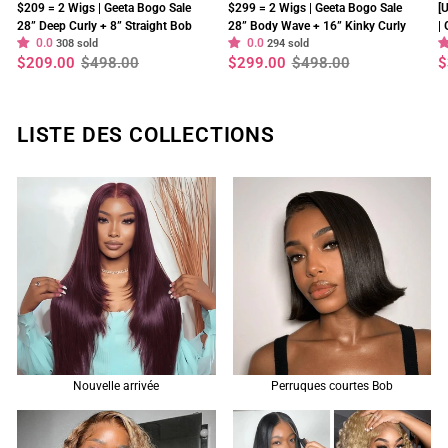
$209 = 2 Wigs | Geeta Bogo Sale
$299 = 2 Wigs | Geeta Bogo Sale
[
28” Deep Curly + 8” Straight Bob
28” Body Wave + 16” Kinky Curly
|
0.0
0.0
Wig 13×4 Lace Flash Sale
308 sold
Wig 250% Density Flash Sale
294 sold
2
Prix
Prix
Prix
Prix
P
P
$209.00
$498.00
$299.00
$498.00
$
S
régulier
réduit
régulier
réduit
r
r
LISTE DES COLLECTIONS
Nouvelle arrivée
Perruques courtes Bob