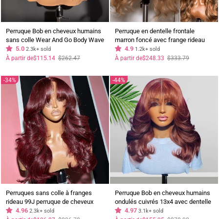
Perruque Bob en cheveux humains
Perruque en dentelle frontale
sans colle Wear And Go Body Wave
marron foncé avec frange rideau
brésilien 13x4 Lace Front Pre
5.0
13x4 Perruques en cheveux
4.9
2.3k+ sold
1.2k+ sold
Plucked Human Wigs
humains marron avec reflets
Prix
Prix
Prix
Prix
À partir de
$115.14
$262.47
À partir de
$248.33
$333.79
régulier
réduit
régulier
réduit
blonds
34%
44%
Perruques sans colle à franges
Perruque Bob en cheveux humains
rideau 99J perruque de cheveux
ondulés cuivrés 13x4 avec dentelle
humains ondulés bordeaux
4.96
frontale et boucles bombshell -
4.97
2.3k+ sold
3.1k+ sold