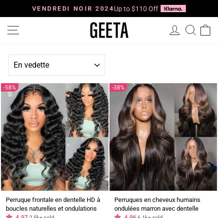
Passer
au
VENDREDI NOIR 2024
Up to $110 Off
Diaporama
contenu
Pause
Navigation
Se connec
Reche
P
APPLIQUER
58%
38%
Perruque frontale en dentelle HD à
Perruques en cheveux humains
boucles naturelles et ondulations
ondulées marron avec dentelle
profondes et lâches, ligne de
4.97
frontale transparente HD sans colle
4.96
2.5k+ sold
6.1k+ sold