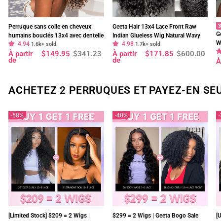
3
Perruque sans colle en cheveux
Geeta Hair 13x4 Lace Front Raw
G
humains bouclés 13x4 avec dentelle
Indian Glueless Wig Natural Wavy
W
4.94
4.98
frontale bouclée Bob Wig pré-épilée
1.6k+ sold
300% Density Human Hair Wigs Pre
1.7k+ sold
O
Prix
Prix
Prix
Prix
À partir
$149.95
$341.23
À partir
$171.85
$600.00
avec ligne de cheveux naturelle -
Plucked
régulier
réduit
régulier
réduit
de
de
P
P
À
Geeta Hair
r
r
ACHETEZ 2 PERRUQUES ET PAYEZ-EN SE
58%
40%
[Limited Stock] $209 = 2 Wigs |
$299 = 2 Wigs | Geeta Bogo Sale
[