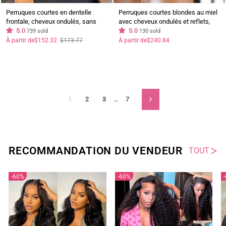
Perruques courtes en dentelle
Perruques courtes blondes au miel
frontale, cheveux ondulés, sans
avec cheveux ondulés et reflets,
colle, cheveux humains, Bob Wig-
5.0
perruque frontale en dentelle 13x4,
5.0
739 sold
130 sold
Geetahair
fermeture en dentelle 4x4,
Prix
Prix
À partir de
$152.32
$173.77
À partir de
$240.84
régulier
réduit
fermeture 5x5, perruque de
cheveux humains pré-épilée-
Geetahair
1
2
3
…
7
Suivant
RECOMMANDATION DU VENDEUR
TOUT
60%
60%