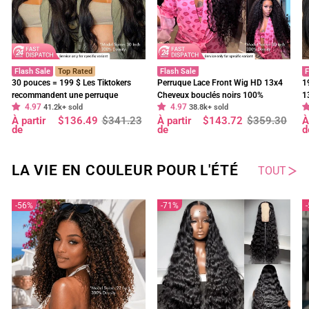
Flash Sale
Top Rated
Flash Sale
F
30 pouces = 199 $ Les Tiktokers
Perruque Lace Front Wig HD 13x4
1
recommandent une perruque
Cheveux bouclés noirs 100%
1
4.97
4.97
frontale en dentelle HD Body Wave
41.2k+ sold
cheveux humains vierges pré-épilés
38.8k+ sold
f
Prix
Prix
Prix
Prix
P
P
À partir
$136.49
$341.23
À partir
$143.72
$359.30
À
à 180 % de densité, pré-décolorée,
- Geeta Hair
d
régulier
réduit
régulier
réduit
r
r
de
de
d
sans colle - Geeta Hair
p
LA VIE EN COULEUR POUR L'ÉTÉ
TOUT
56%
71%