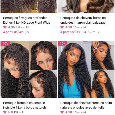
Perruques à vagues profondes
Perruques de cheveux humains
lâches 13x4 HD Lace Front Wigs
ondulées marron clair balayage
sans colle Brésilien Virgin Human
4.96
sans colle avec dentelle frontale
4.93
5.7k+ sold
5.1k+ sold
Hair Wig-Geeta Hair
transparente et ligne de cheveux
Prix
Prix
À partir de
$421.35
À partir de
$191.04
$262.07
régulier
réduit
pré-épilée - GeetaHair
40%
16%
Perruque frontale en dentelle
Perruque de cheveux humains noirs
invisible 13x4 à bords naturels
naturels ondulés avec dentelle
bouclés de type 4C avec ligne de
5.0
frontale transparente HD 13x4,
4.98
134 sold
5.1k+ sold