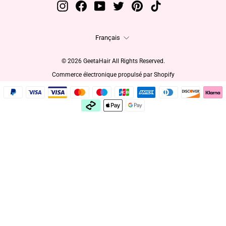
Instagram
Facebook
YouTube
Twitter
Pinterest
TikTok
Langue
Français
© 2026 GeetaHair All Rights Reserved.
Commerce électronique propulsé par Shopify