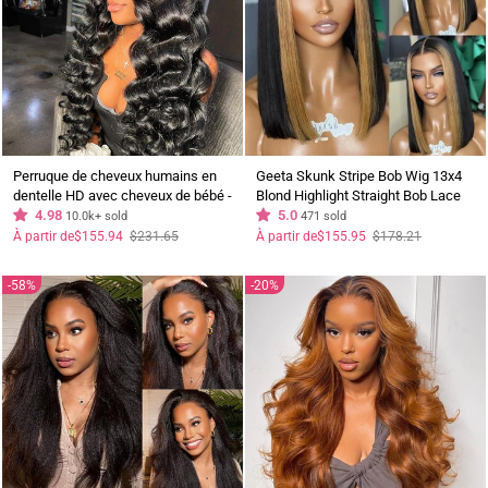
Perruque de cheveux humains en
Geeta Skunk Stripe Bob Wig 13x4
dentelle HD avec cheveux de bébé -
Blond Highlight Straight Bob Lace
Geeta Hair
4.98
Front Wigs Perruques courtes en
5.0
10.0k+ sold
471 sold
cheveux humains Bob
Prix
Prix
Prix
Prix
À partir de
$155.94
$231.65
À partir de
$155.95
$178.21
régulier
réduit
régulier
réduit
58%
20%