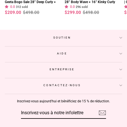
Geeta Bogo Sale 28” Deep Curly +
28” Body Wave + 16” Kinky Curly
|
0.0
0.0
8” Straight Bob Wig 13×4 Lace
312 sold
Wig 250% Density Flash Sale
296 sold
2
Prix
Prix
Prix
Prix
P
P
$209.00
$498.00
$299.00
$498.00
$
Flash Sale
S
régulier
réduit
régulier
réduit
r
r
SOUTIEN
AIDE
ENTREPRISE
CONTACTEZ-NOUS
Inscrivez-vous aujourd'hui et bénéficiez de 15 % de réduction.
INSCRIVEZ-
S'INSCRIRE
VOUS
À
NOTRE
INFOLETTRE