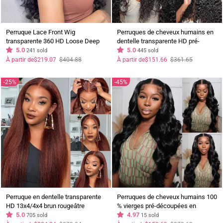
Perruque Lace Front Wig
Perruques de cheveux humains en
transparente 360 ​​HD Loose Deep
dentelle transparente HD pré-
Wave, perruques de cheveux
5.0
coupées sans colle avec bonnet
5.0
241 sold
445 sold
humains pré-épilées de couleur
respirant Air Wig-Geeta Hair
Prix
Prix
Prix
Prix
À partir de
$219.07
$404.88
À partir de
$151.66
$361.65
régulier
réduit
régulier
réduit
naturelle
25%
45%
Perruque en dentelle transparente
Perruques de cheveux humains 100
HD 13x4/4x4 brun rougeâtre
% vierges pré-découpées en
perruques de cheveux humains
5.0
dentelle transparente HD sans
4.97
705 sold
15 sold