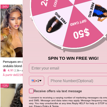
34%
SPIN TO WIN FREE WIG!
Perruques en cheveux humains
Perruque ondulée 13x4 HD Lace
ondulés blond cendré #613 avec
Front Wig pré-épilée 100% cheveux
racines foncées - Geeta Hair
4.91
humains véritables-Geetahair
5.0
2.3k+ sold
1.4k+ sold
Prix
Prix
À partir de
$228.61
$347.00
À partir de
$167.49
régulier
réduit
+1
13%
28%
Receive offers via text message
I consent to receiving a varying number of marketing messages via ema
and SMS. Message and data rates may apply. Message frequency ma
vary. You may unsubscribe at any time.Reply HELP for help or STOP t
out. Privacy Policy & Terms.