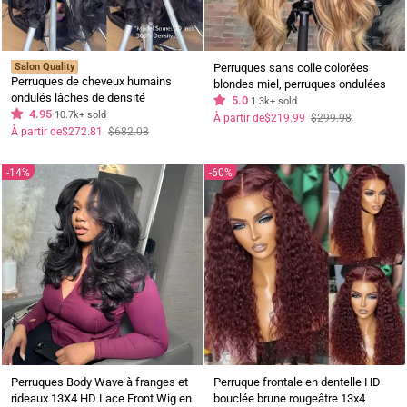
Salon Quality
Perruques sans colle colorées
Perruques de cheveux humains
blondes miel, perruques ondulées
ondulés lâches de densité
13x4 à dentelle frontale pré-épilées,
5.0
1.3k+ sold
complète de 250 % 13x4 perruques
4.95
10.7k+ sold
densité de 250 %
Prix
Prix
À partir de
$219.99
$299.98
régulier
réduit
frontales en dentelle ondulée
Prix
Prix
À partir de
$272.81
$682.03
régulier
réduit
océanique avec frange rideau-
Geeta Hair
14%
60%
Perruques Body Wave à franges et
Perruque frontale en dentelle HD
rideaux 13X4 HD Lace Front Wig en
bouclée brune rougeâtre 13x4