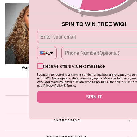
SPIN TO WIN FREE WIG!
+1
Receive offers via text message
Perruque colorée
Perruques en dentelle sans colle
I consent to receiving a varying number of marketing messages via ema
and SMS. Message and data rates may apply. Message frequency ma
vary. You may unsubscribe at any time.Reply HELP for help or STOP t
out. Privacy Policy & Terms.
SOUTIEN
SPIN IT
AIDE
ENTREPRISE