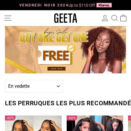
Passer
au
VENDREDI NOIR 2024
Up to $110 Off
Diaporama
contenu
Pause
Navigation
Se connec
Reche
P
APPLIQUER
LES PERRUQUES LES PLUS RECOMMAND
60%
60%