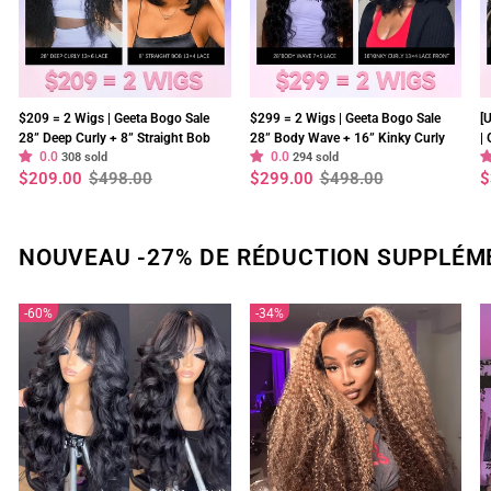
$209 = 2 Wigs | Geeta Bogo Sale
$299 = 2 Wigs | Geeta Bogo Sale
[
28” Deep Curly + 8” Straight Bob
28” Body Wave + 16” Kinky Curly
|
0.0
0.0
Wig 13×4 Lace Flash Sale
308 sold
Wig 250% Density Flash Sale
294 sold
2
Prix
Prix
Prix
Prix
P
P
$209.00
$498.00
$299.00
$498.00
$
S
régulier
réduit
régulier
réduit
r
r
NOUVEAU -27% DE RÉDUCTION SUPPLÉM
60%
34%