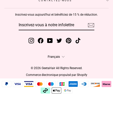
CONTACTEZ-NOUS
Inscrivez-vous aujourd'hui et bénéficiez de 15 % de réduction.
INSCRIVEZ-
S'INSCRIRE
VOUS
À
NOTRE
INFOLETTRE
Instagram
Facebook
YouTube
Twitter
Pinterest
TikTok
Langue
Français
© 2026 GeetaHair All Rights Reserved.
Commerce électronique propulsé par Shopify