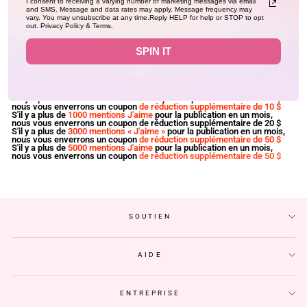
I consent to receiving a varying number of marketing messages via email
and SMS. Message and data rates may apply. Message frequency may
vary. You may unsubscribe at any time.Reply HELP for help or STOP to opt
out. Privacy Policy & Terms.
SPIN IT
1·Créez et publiez une vidéo sur Instagram, vous devriez
taguez-nous dans le post @geetahair_official
2·Envoyez-nous un message via Instagram
3. Une fois que nous aurons reçu et vérifié les photos ou vidéos, nous
vous enverrons directement
5 $
S'il y a plus de
500 mentions « J'aime »
pour la publication en un mois,
nous vous enverrons un coupon
de réduction supplémentaire de 10 $
S'il y a plus de
1000 mentions J'aime
pour la publication en un mois,
nous vous enverrons un coupon de réduction supplémentaire de 20 $
S'il y a plus de
3000 mentions « J'aime »
pour la publication en un mois,
nous vous enverrons un coupon
de réduction supplémentaire de 50 $
S'il y a plus de
5000 mentions J'aime
pour la publication en un mois,
nous vous enverrons un coupon
de réduction supplémentaire de 50 $
SOUTIEN
AIDE
ENTREPRISE