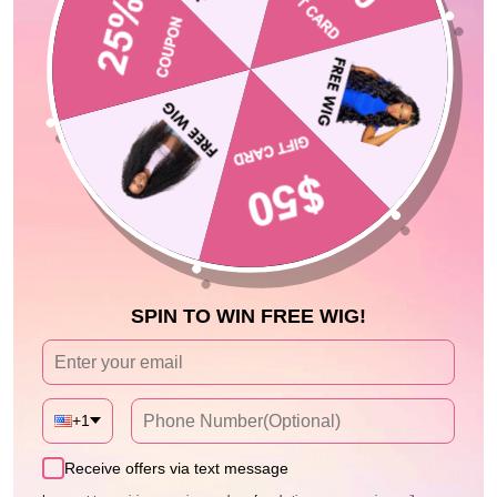
1·Créez et publiez une vidéo sur Instagram, vous devriez
taguez-nous dans le post @geetahair_com
2·Envoyez-nous un message via Instagram
3. Une fois que nous aurons reçu et vérifié les photos ou vidéos, nous
vous enverrons directement 5 $
S'il y a plus de
500 mentions J'aime
pour la publication en un mois, nous
vous enverrons un coupon de réduction supplémentaire de
10 $
S'il y a plus de
1000 mentions « J'aime »
pour la publication en un mois,
nous vous enverrons un coupon de réduction supplémentaire
de 20 $
S'il y a plus de
3000 mentions « J'aime »
pour la publication en un mois,
SPIN TO WIN FREE WIG!
nous vous enverrons un coupon
de réduction supplémentaire de 50 $
S'il y a plus de
5000 mentions J'aime
pour la publication en un mois,
nous vous enverrons un coupon de réduction supplémentaire
de 100 $
+1
Receive offers via text message