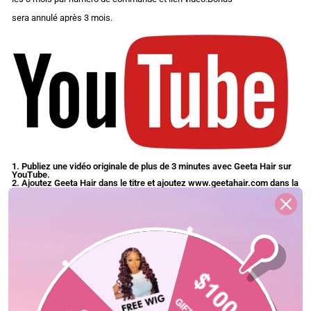
sera annulé après 3 mois.
1. Publiez une vidéo originale de plus de 3 minutes avec Geeta Hair sur
YouTube.
2. Ajoutez Geeta Hair dans le titre et ajoutez www.geetahair.com dans la
zone de description.
3. Envoyez un e-mail à geetahairofficial@gmail.com avec votre numéro
de commande et le lien de la vidéo YouTube pour le paiement.
directement ·Référence à notre site Web :WWW·geetahair.com
S'il y a plus de
600 vues
de votre vidéo en un mois, nous vous paierons
30 $
S'il y a plus de
1000 vues
de votre vidéo en un mois, nous vous paierons
50 $
S'il y a plus de
2000 vues
de votre vidéo en un mois, nous vous paierons
80 $
S'il y a plus de
5 000 vues
de votre vidéo en un mois, nous vous paierons
100 $