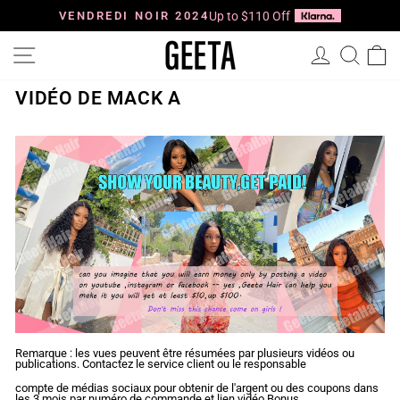
Passer
au
VENDREDI NOIR 2024
Up to $110 Off
Diaporama
contenu
Pause
Navigation
Se connec
Reche
P
VIDÉO DE MACK A
Remarque : les vues peuvent être résumées par plusieurs vidéos ou
publications. Contactez le service client ou le responsable
compte de médias sociaux pour obtenir de l'argent ou des coupons dans
les 3 mois par numéro de commande et lien vidéo.Bonus