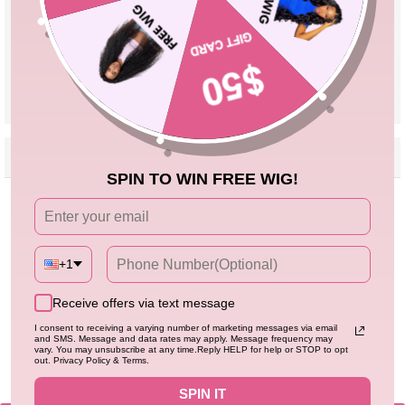
Pre Cut Lace
Yes, Leave a Note If You Need Reserve
Lace
Parting
Can Be Middle Part/Side Part/Free Part
Cap Size
Adjustable Cap 18''-24''
VIEW MORE
Reviews
Description
Seller Guarantee
Q&A
SPIN TO WIN FREE WIG!
Avis Clients
Soyez le premier à écrire un avis
+1
Écrire un avis
Receive offers via text message
I consent to receiving a varying number of marketing messages via email
and SMS. Message and data rates may apply. Message frequency may
vary. You may unsubscribe at any time.Reply HELP for help or STOP to opt
out. Privacy Policy & Terms.
SPIN IT