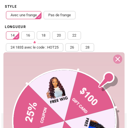
STYLE
Avec une frange
Pas de frange
LONGUEUR
14
16
18
20
22
24 183$ avec le code : HOT25
26
28
30 Pareil @Wh0.nia
Free Shipping
Quick Ship
Fast Delivery
Shopping Security
30-Day Fast Return
100% Secure Payment
Product Details
Material
High Quality 100% Human Hair