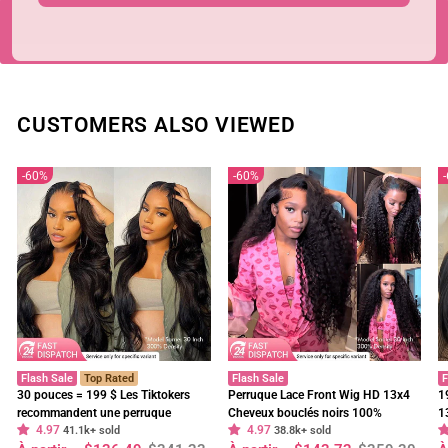
RETOUR À DAILY DEAL - SAT
CUSTOMERS ALSO VIEWED
60%
60%
Flash Sale
Top Rated
Flash Sale
F
30 pouces = 199 $ Les Tiktokers
Perruque Lace Front Wig HD 13x4
1
recommandent une perruque
Cheveux bouclés noirs 100%
1
4.97
4.97
frontale en dentelle HD Body Wave
41.1k+ sold
cheveux humains vierges pré-épilés
38.8k+ sold
f