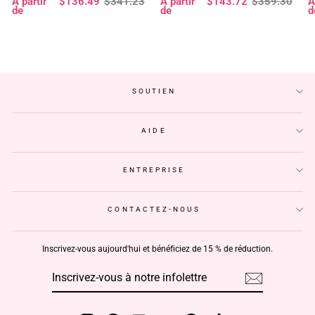
Prix
Prix
Prix
Prix
P
P
À partir
$136.49
$341.23
À partir
$143.72
$359.30
À
à 180 % de densité, pré-décolorée,
- Geeta Hair
d
régulier
réduit
régulier
réduit
r
r
de
de
d
sans colle - Geeta Hair
p
SOUTIEN
AIDE
ENTREPRISE
CONTACTEZ-NOUS
Inscrivez-vous aujourd'hui et bénéficiez de 15 % de réduction.
INSCRIVEZ-
S'INSCRIRE
VOUS
À
NOTRE
INFOLETTRE