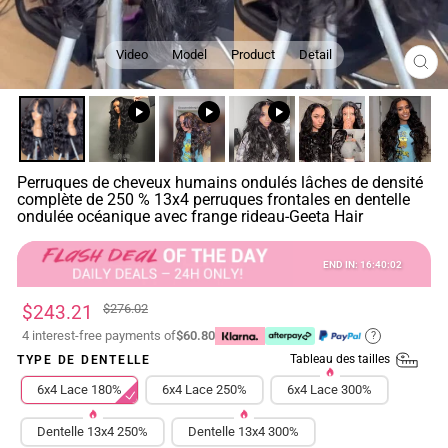
Video
Model
Product
Detail
FE
(ES
Perruques de cheveux humains ondulés lâches de densité
complète de 250 % 13x4 perruques frontales en dentelle
ondulée océanique avec frange rideau-Geeta Hair
END IN:
16
:
40
:
02
Prix
Prix
$243.21
$276.02
régulier
réduit
4 interest-free payments of
$60.80
?
Tableau des tailles
TYPE DE DENTELLE
6x4 Lace 180%
6x4 Lace 250%
6x4 Lace 300%
Dentelle 13x4 250%
Dentelle 13x4 300%