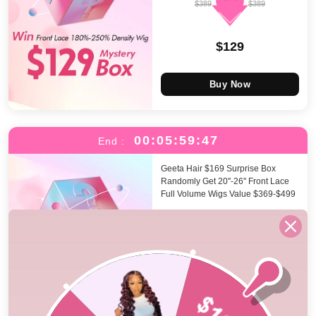
$389
$389
$129
Buy Now
00:05:59:46
End :
Geeta Hair $169 Surprise Box
Randomly Get 20''-26'' Front Lace
Full Volume Wigs Value $369-$499
-67%
$499
$499
$169