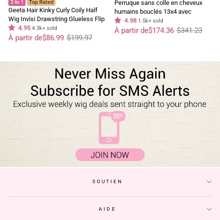
3 In 1
Top Rated
Perruque sans colle en cheveux
Geeta Hair Kinky Curly Coily Half
humains bouclés 13x4 avec
Wig Invisi Drawstring Glueless Flip
dentelle frontale bouclée Bob Wig
4.98
1.5k+ sold
Over Wig
4.95
4.3k+ sold
Prix
Prix
pré-épilée avec ligne de cheveux
À partir de
$174.36
$341.23
régulier
réduit
Prix
Prix
À partir de
$86.99
$199.97
naturelle - Geeta Hair
régulier
réduit
SOUTIEN
AIDE