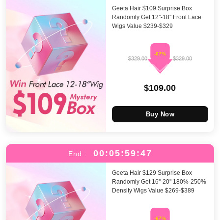
Geeta Hair $109 Surprise Box
Randomly Get 12''-18'' Front Lace
Wigs Value $239-$329
-67%
$329.00
$329.00
$109.00
Buy Now
00:05:59:46
End :
Geeta Hair $129 Surprise Box
Randomly Get 16''-20'' 180%-250%
Density Wigs Value $269-$389
-67%