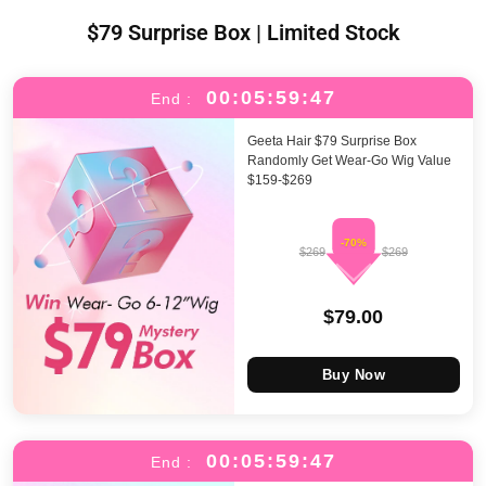
$79 Surprise Box | Limited Stock
00:05:59:46
End :
Geeta Hair $79 Surprise Box
Randomly Get Wear-Go Wig Value
$159-$269
-70%
$269
$269
$79.00
Buy Now
00:05:59:46
End :