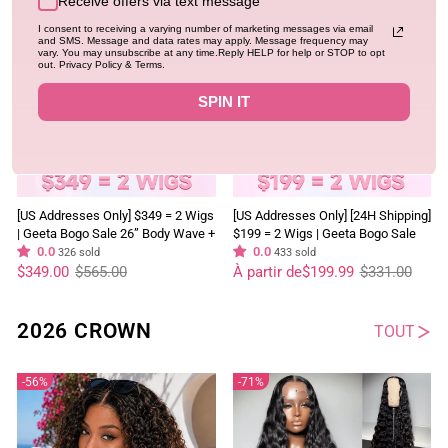
Receive offers via text message
38%
40%
I consent to receiving a varying number of marketing messages via email
and SMS. Message and data rates may apply. Message frequency may
vary. You may unsubscribe at any time.Reply HELP for help or STOP to opt
out. Privacy Policy & Terms.
SPIN IT
[US Addresses Only] $349 = 2 Wigs
[US Addresses Only] [24H Shipping]
| Geeta Bogo Sale 26” Body Wave +
$199 = 2 Wigs | Geeta Bogo Sale
26” Curly Wig 180% Density Flash
0.0
22” Yaki Straight + 16” Body Wave
0.0
326 sold
433 sold
Prix
Prix
Sale
Prix
Prix
Human Hair Wig Flash Sale
$349.00
$565.00
À partir de
$199.99
$331.00
régulier
réduit
régulier
réduit
2026 CROWN
TOUT
56%
71%