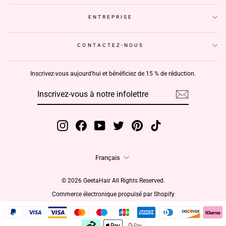
ENTREPRISE
CONTACTEZ-NOUS
Inscrivez-vous aujourd'hui et bénéficiez de 15 % de réduction.
INSCRIVEZ-
S'INSCRIRE
VOUS
À
NOTRE
INFOLETTRE
Instagram
Facebook
YouTube
Twitter
Pinterest
TikTok
Langue
Français
© 2026 GeetaHair All Rights Reserved.
Commerce électronique propulsé par Shopify