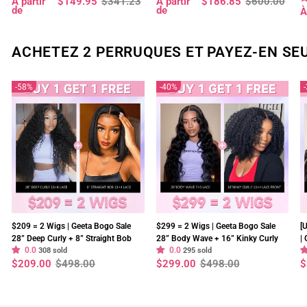
Prix
Prix
Prix
Prix
À partir
$149.95
$341.23
À partir
$186.85
$600.00
avec ligne de cheveux naturelle -
Plucked
régulier
réduit
régulier
réduit
de
de
P
P
À
Geeta Hair
r
r
ACHETEZ 2 PERRUQUES ET PAYEZ-EN SE
58%
40%
$209 = 2 Wigs | Geeta Bogo Sale
$299 = 2 Wigs | Geeta Bogo Sale
[
28” Deep Curly + 8” Straight Bob
28” Body Wave + 16” Kinky Curly
|
0.0
0.0
Wig 13×4 Lace Flash Sale
308 sold
Wig 250% Density Flash Sale
295 sold
2
Prix
Prix
Prix
Prix
P
P
$209.00
$498.00
$299.00
$498.00
$
S
régulier
réduit
régulier
réduit
r
r