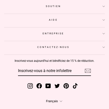
SOUTIEN
AIDE
ENTREPRISE
CONTACTEZ-NOUS
Inscrivez-vous aujourd'hui et bénéficiez de 15 % de réduction.
INSCRIVEZ-
S'INSCRIRE
VOUS
À
NOTRE
INFOLETTRE
Instagram
Facebook
YouTube
Twitter
Pinterest
TikTok
Langue
Français