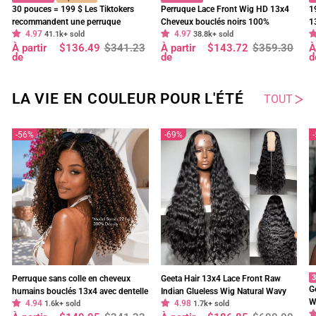
30 pouces = 199 $ Les Tiktokers
Perruque Lace Front Wig HD 13x4
1
recommandent une perruque
Cheveux bouclés noirs 100%
1
4.97
4.97
frontale en dentelle HD Body Wave
41.1k+ sold
cheveux humains vierges pré-épilés
38.8k+ sold
f
Prix
Prix
Prix
Prix
P
P
À partir
$136.49
$341.23
À partir
$143.72
$359.30
À
à 180 % de densité, pré-décolorée,
- Geeta Hair
d
régulier
réduit
régulier
réduit
r
r
de
de
d
sans colle - Geeta Hair
p
LA VIE EN COULEUR POUR L'ÉTÉ
TOUT
56%
69%
3
Perruque sans colle en cheveux
Geeta Hair 13x4 Lace Front Raw
G
humains bouclés 13x4 avec dentelle
Indian Glueless Wig Natural Wavy
W
4.94
4.98
frontale bouclée Bob Wig pré-épilée
1.6k+ sold
300% Density Human Hair Wigs Pre
1.7k+ sold
O