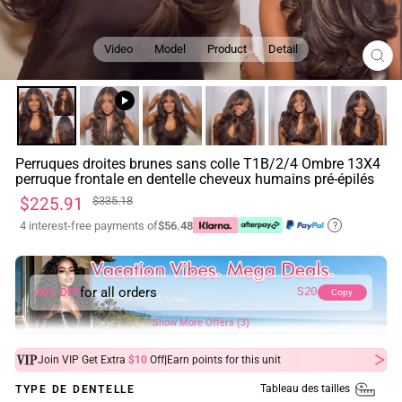
Video
Model
Product
Detail
FE
(ES
Perruques droites brunes sans colle T1B/2/4 Ombre 13X4
perruque frontale en dentelle cheveux humains pré-épilés
Prix
Prix
$225.91
$335.18
régulier
réduit
4 interest-free payments of
$56.48
?
for all orders
20% OFF
S20
Copy
Show More Offers (3)
|
Join VIP Get Extra
$10
Off
Earn
points for this unit
Tableau des tailles
TYPE DE DENTELLE