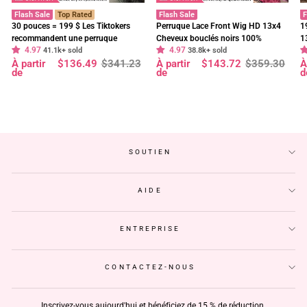
Flash Sale
Top Rated
Flash Sale
F
30 pouces = 199 $ Les Tiktokers
Perruque Lace Front Wig HD 13x4
1
recommandent une perruque
Cheveux bouclés noirs 100%
1
4.97
4.97
frontale en dentelle HD Body Wave
41.1k+ sold
cheveux humains vierges pré-épilés
38.8k+ sold
f
Prix
Prix
Prix
Prix
P
P
À partir
$136.49
$341.23
À partir
$143.72
$359.30
À
à 180 % de densité, pré-décolorée,
- Geeta Hair
d
régulier
réduit
régulier
réduit
r
r
de
de
d
sans colle - Geeta Hair
p
SOUTIEN
AIDE
ENTREPRISE
CONTACTEZ-NOUS
Inscrivez-vous aujourd'hui et bénéficiez de 15 % de réduction.