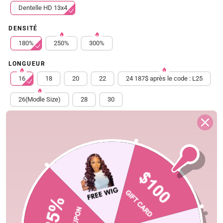
Dentelle HD 13x4
DENSITÉ
180%
250%
300%
LONGUEUR
16
18
20
22
24 187$ après le code : L25
26(Modle Size)
28
30
Free Shipping
Quick Ship
Fast Delivery
Shopping Security