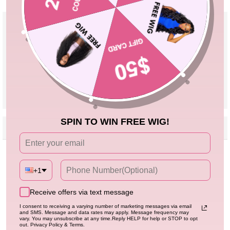
30-Day Fast Return
100% Secure Payment
Product Details
Material
High Quality 100% Human Hair
Pre Cut Lace
Yes, Leave a Note If You Need Reserve
Lace
Parting
Can Be Middle Part/Side Part/Free Part
Cap Size
Adjustable Cap 18''-24''
VIEW MORE
SPIN TO WIN FREE WIG!
Reviews
Description
Seller Guarantee
Q&A
Avis Clients
+1
Soyez le premier à écrire un avis
Receive offers via text message
I consent to receiving a varying number of marketing messages via email
Écrire un avis
and SMS. Message and data rates may apply. Message frequency may
vary. You may unsubscribe at any time.Reply HELP for help or STOP to opt
out. Privacy Policy & Terms.