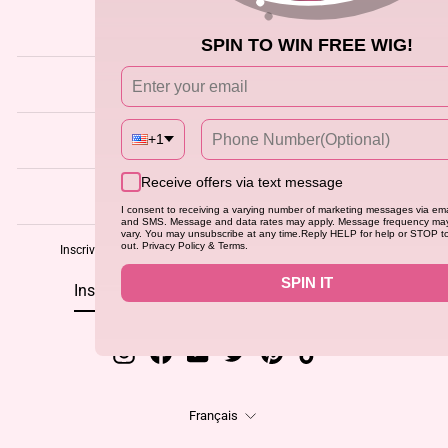
SOUTIEN
SPIN TO WIN FREE WIG!
AIDE
ENTREPRISE
+1
Receive offers via text message
CONTACTEZ-NOUS
I consent to receiving a varying number of marketing messages via ema
and SMS. Message and data rates may apply. Message frequency ma
vary. You may unsubscribe at any time.Reply HELP for help or STOP t
out. Privacy Policy & Terms.
Inscrivez-vous aujourd'hui et bénéficiez de 15 % de réduction.
INSCRIVEZ-
S'INSCRIRE
SPIN IT
VOUS
À
NOTRE
INFOLETTRE
Instagram
Facebook
YouTube
Twitter
Pinterest
TikTok
Langue
Français