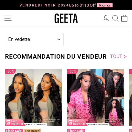
Passer
au
VENDREDI NOIR 2024
Up to $110 Off
Diaporama
contenu
Pause
Navigation
Se connec
Reche
P
APPLIQUER
RECOMMANDATION DU VENDEUR
TOUT
60%
60%
Flash Sale
Top Rated
Flash Sale
F