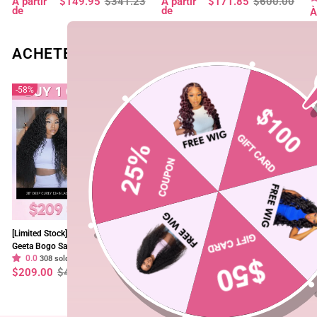
Prix
Prix
Prix
Prix
À partir
$149.95
$341.23
À partir
$171.85
$600.00
avec ligne de cheveux naturelle -
Plucked
régulier
réduit
régulier
réduit
de
de
P
P
À
Geeta Hair
r
r
ACHETEZ 2 PERRUQUES ET PAYEZ-EN SE
58%
40%
[Limited Stock] $209 = 2 Wigs |
$299 = 2 Wigs | Geeta Bogo Sale
[
Geeta Bogo Sale 28” Deep Curly +
28” Body Wave + 16” Kinky Curly
|
0.0
0.0
8” Straight Bob Wig 13×4 Lace
308 sold
Wig 250% Density Flash Sale
295 sold
2
Prix
Prix
Prix
Prix
P
P
$209.00
$498.00
$299.00
$498.00
$
Flash Sale
S
régulier
réduit
régulier
réduit
r
r