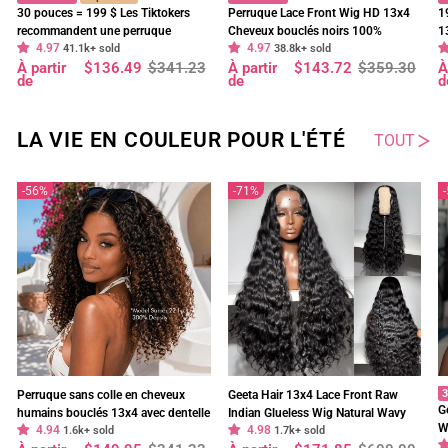
30 pouces = 199 $ Les Tiktokers
Perruque Lace Front Wig HD 13x4
1
recommandent une perruque
Cheveux bouclés noirs 100%
1
4.97
4.97
frontale en dentelle HD Body Wave
41.1k+ sold
cheveux humains vierges pré-épilés
38.8k+ sold
f
Prix
Prix
Prix
Prix
P
P
À partir
$136.49
$341.23
À partir
$143.72
$359.30
À
à 180 % de densité, pré-décolorée,
- Geeta Hair
d
régulier
réduit
régulier
réduit
r
r
de
de
d
sans colle - Geeta Hair
p
LA VIE EN COULEUR POUR L'ÉTÉ
TOUT
56%
71%
3
Perruque sans colle en cheveux
Geeta Hair 13x4 Lace Front Raw
G
humains bouclés 13x4 avec dentelle
Indian Glueless Wig Natural Wavy
W
4.94
4.98
frontale bouclée Bob Wig pré-épilée
1.6k+ sold
300% Density Human Hair Wigs Pre
1.7k+ sold
O