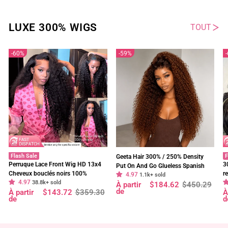
LUXE 300% WIGS
TOUT
60%
59%
Flash Sale
F
Geeta Hair 300% / 250% Density
Perruque Lace Front Wig HD 13x4
3
Put On And Go Glueless Spanish
Cheveux bouclés noirs 100%
r
4.97
Curly 13x4 Lace Front Pre Plucked
1.1k+ sold
4.97
cheveux humains vierges pré-épilés
38.8k+ sold
f
Prix
Prix
À partir
$184.62
$450.29
100% Human Hair Wig
régulier
réduit
de
Prix
Prix
P
P
À partir
$143.72
$359.30
À
- Geeta Hair
à
régulier
réduit
r
r
de
d
s