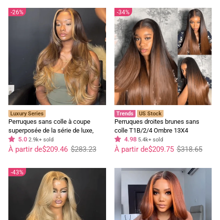
26%
34%
Luxury Series
Trends
US Stock
Perruques sans colle à coupe
Perruques droites brunes sans
superposée de la série de luxe,
colle T1B/2/4 Ombre 13X4
perruque frontale en dentelle droite
5.0
perruque frontale en dentelle
4.98
2.9k+ sold
5.4k+ sold
Prix
Prix
13x4 blonde miel mélangée,
Prix
Prix
cheveux humains pré-épilés
À partir de
$209.46
$283.23
À partir de
$209.75
$318.65
régulier
réduit
régulier
réduit
perruques en dentelle HD pré-
épilées
43%