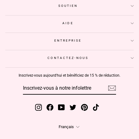
SOUTIEN
AIDE
ENTREPRISE
CONTACTEZ-NOUS
Inscrivez-vous aujourd'hui et bénéficiez de 15 % de réduction.
INSCRIVEZ-
S'INSCRIRE
VOUS
À
NOTRE
INFOLETTRE
Instagram
Facebook
YouTube
Twitter
Pinterest
TikTok
Langue
Français