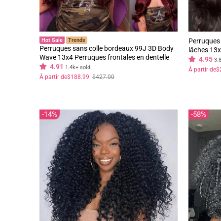
Hot Sale
Trends
Perruques
Perruques sans colle bordeaux 99J 3D Body
lâches 13x
Wave 13x4 Perruques frontales en dentelle
ondulée oc
4.95
3.
de couleur rouge pré-plissées - Geeta Hair
4.91
épilée den
1.4k+ sold
Prix
Prix
À partir de
$
régulier
réduit
Prix
Prix
À partir de
$188.99
$427.00
régulier
réduit
14%
58%