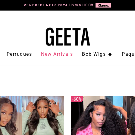
Shop Now
30 POUCES DE LONG SEULEMENT 199 $ >>
Diaporama
Pause
Perruques
New Arrivals
Bob Wigs 🔥
Paqu
60%