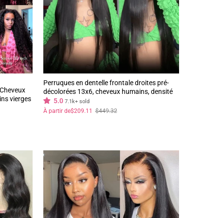
Perruques en dentelle frontale droites pré-
 Cheveux
décolorées 13x6, cheveux humains, densité
ns vierges
180%, perruques transparentes HD sans
5.0
7.1k+ sold
colle
Prix
Prix
À partir de
$209.11
$449.32
régulier
réduit