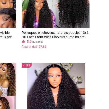
visible
Perruques en cheveux naturels bouclés 13x6
veux pré-
HD Lace Front Wigs Cheveux humains pré-
eta Hair
épilés Perruque sans colle-Geeta Hair
5.0
824 sold
À partir de
$197.82
18%