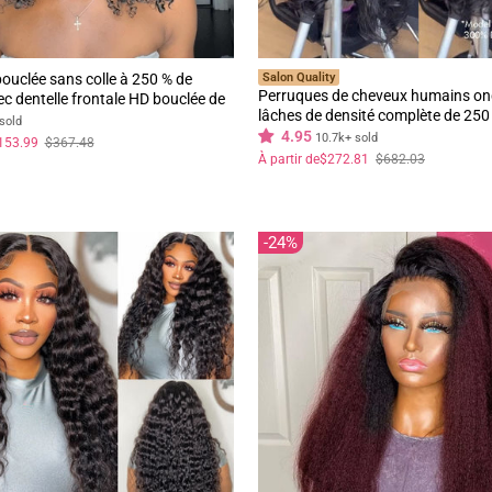
ouclée sans colle à 250 % de
Salon Quality
Perruques de cheveux humains on
ec dentelle frontale HD bouclée de
lâches de densité complète de 250
 ligne de cheveux naturelle pré-
sold
perruques frontales en dentelle on
4.95
10.7k+ sold
153.99
$367.48
océanique avec frange rideau-Gee
Prix
Prix
À partir de
$272.81
$682.03
régulier
réduit
24%