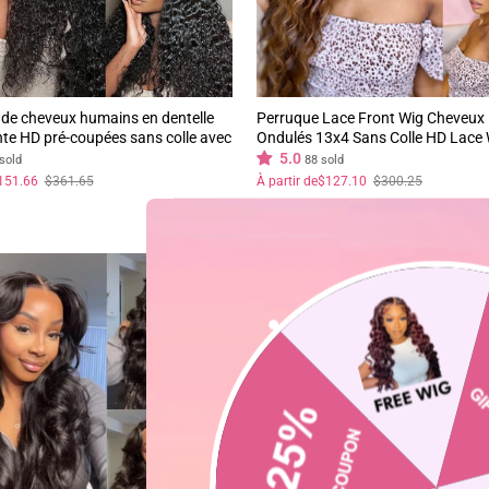
de cheveux humains en dentelle
Perruque Lace Front Wig Cheveu
te HD pré-coupées sans colle avec
Ondulés 13x4 Sans Colle HD Lace 
pirant Air Wig-Geeta Hair
Plumés Ombre Highlight
5.0
sold
88 sold
Prix
Prix
151.66
$361.65
À partir de
$127.10
$300.25
régulier
réduit
14%