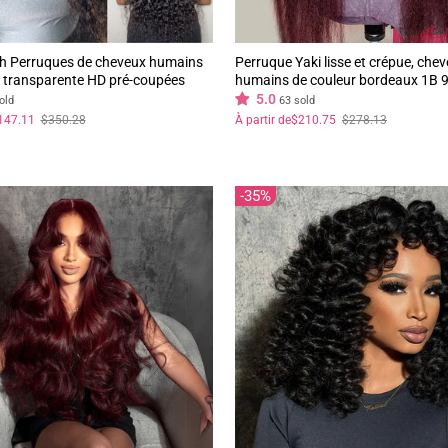
sh Perruques de cheveux humains
Perruque Yaki lisse et crépue, che
e transparente HD pré-coupées
humains de couleur bordeaux 1B 9
 Deep Wave-Geeta Hair
femmes noires, perruque frontale e
5.0
old
63 sold
transparente HD, pré-épilée
Prix
Prix
147.11
$350.28
À partir de
$210.75
$278.13
régulier
réduit
35%