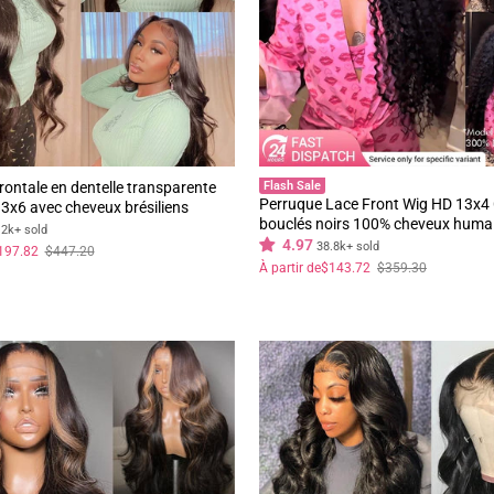
rontale en dentelle transparente
Flash Sale
Perruque Lace Front Wig HD 13x4
x6 avec cheveux brésiliens
bouclés noirs 100% cheveux humai
gne de cheveux pré-épilée, meilleure
.2k+ sold
pré-épilés - Geeta Hair
4.97
e cheveux humains - Geeta Hair
38.8k+ sold
197.82
$447.20
Prix
Prix
À partir de
$143.72
$359.30
régulier
réduit