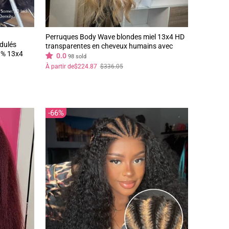
Perruques Body Wave blondes miel 13x4 HD
dulés
transparentes en cheveux humains avec
 % 13x4
racines noires pré-épilées
0.0
98 sold
dulée
Prix
Prix
À partir de
$224.87
$336.05
régulier
réduit
ta Hair
66%