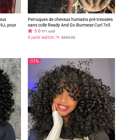
veux
Perruques de cheveux humains pré-tressées
9J, pour
sans colle Ready And Go Burmese Curl 7x5
n dentelle
perruques de dentelle pré-coupées perruques
5.0
971 sold
de dentelle frontale tressées
Prix
Prix
À partir de
$206.79
$600.00
régulier
réduit
11%