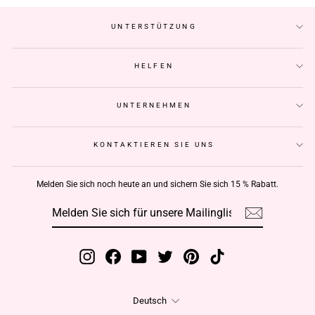
UNTERSTÜTZUNG
HELFEN
UNTERNEHMEN
KONTAKTIEREN SIE UNS
Melden Sie sich noch heute an und sichern Sie sich 15 % Rabatt.
MELDEN
ABONNIEREN
SIE
SICH
FÜR
UNSERE
MAILINGLISTE
AN
Instagram
Facebook
YouTube
Twitter
Pinterest
TikTok
Sprache
Deutsch