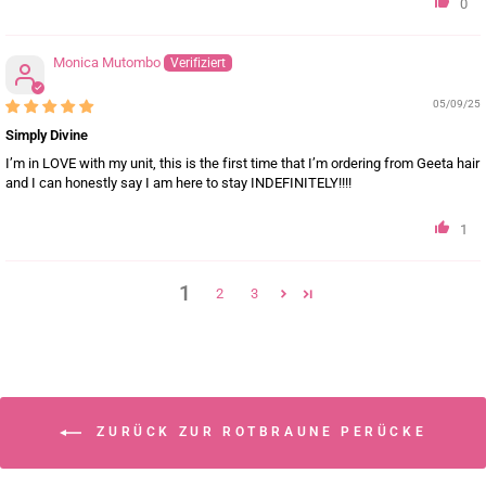
0
Monica Mutombo
05/09/25
Simply Divine
I’m in LOVE with my unit, this is the first time that I’m ordering from Geeta hair
and I can honestly say I am here to stay INDEFINITELY!!!!
1
1
2
3
ZURÜCK ZUR ROTBRAUNE PERÜCKE