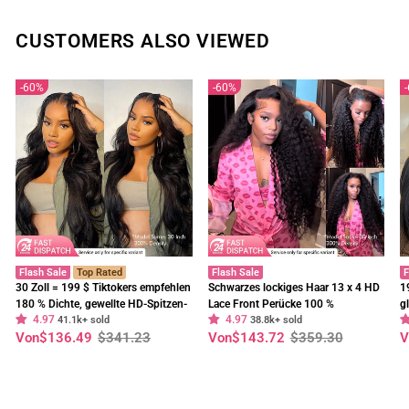
CUSTOMERS ALSO VIEWED
60%
60%
Flash Sale
Top Rated
Flash Sale
F
30 Zoll = 199 $ Tiktokers empfehlen
Schwarzes lockiges Haar 13 x 4 HD
1
180 % Dichte, gewellte HD-Spitzen-
Lace Front Perücke 100 %
g
4.97
4.97
Frontalperücke, vorgebleichte,
41.1k+ sold
unbehandeltes menschliches Haar
38.8k+ sold
E
Normaler
Sonderpreis
Normaler
Sonderpreis
N
S
Von
$136.49
$341.23
Von
$143.72
$359.30
V
klebefreie Perücken – Geeta-Haar
Perücken vorgezupft Haaransatz-
t
Preis
Preis
P
Geeta Hair
C