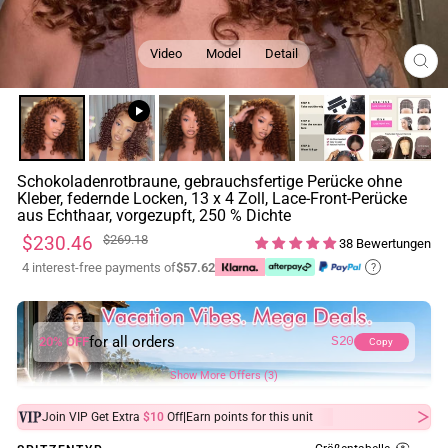
Video
Model
Detail
SCH
ESC
Schokoladenrotbraune, gebrauchsfertige Perücke ohne
Kleber, federnde Locken, 13 x 4 Zoll, Lace-Front-Perücke
aus Echthaar, vorgezupft, 250 % Dichte
Normaler
Sonderpreis
$230.46
$269.18
38 Bewertungen
Preis
4 interest-free payments of
$57.62
?
for all orders
20% OFF
S20
Copy
Show More Offers (3)
|
Join VIP Get Extra
$10
Off
Earn
points for this unit