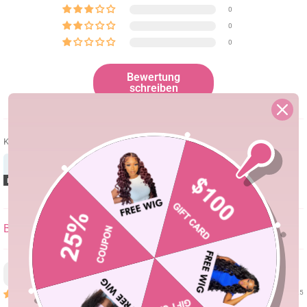
0
0
0
Bewertung
schreiben
Kundenfotos & -videos
SORT BY
Tarra
08/08/25