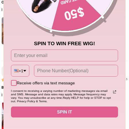
One of my favorites
I love this wig and barely any shedding!!
SPIN TO WIN FREE WIG!
1
Constance Paino
+1
01/21/25
Receive offers via text message
Beautiful Chocolate Reddish Brown Wig!
I consent to receiving a varying number of marketing messages via email
and SMS. Message and data rates may apply. Message frequency may
I love my Chocolate Reddish Brown Wig! I get wonderful compliments!
vary. You may unsubscribe at any time.Reply HELP for help or STOP to opt
out. Privacy Policy & Terms.
SPIN IT