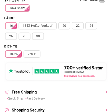
Größentabelle
SPITZENTYP
13x4 Spitze
LÄNGE
16
18 💥 Heißer Verkauf
20
22
24
26
28
30
DICHTE
180 %
250 %
Free Shipping
Quick Ship
Fast Delivery
Shopping Security