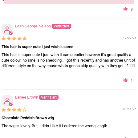
3
Leah George-Nelson
12/07/25
This hair is super cute I just wish it came
This hair is super cute I just wish it came earlier however it’s great quality a
cute colour, no smells no shedding.. I got this recently and has another unit of
different style on the way cause who’s gonna skip quality with they get it?! 👌🏾
1
Bebee Brown
08/11/25
Chocolate Reddish Brown wig
The wig is lovely. But, I didn’t like it I ordered the wrong length.