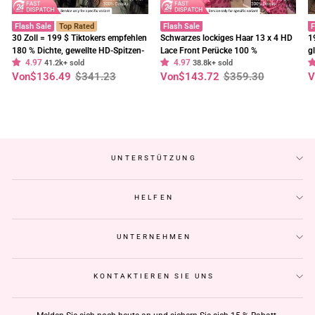
Flash Sale
Top Rated
Flash Sale
F
30 Zoll = 199 $ Tiktokers empfehlen
Schwarzes lockiges Haar 13 x 4 HD
1
180 % Dichte, gewellte HD-Spitzen-
Lace Front Perücke 100 %
g
4.97
4.97
Frontalperücke, vorgebleichte,
41.2k+ sold
unbehandeltes menschliches Haar
38.8k+ sold
E
Normaler
Sonderpreis
Normaler
Sonderpreis
N
S
Von
$136.49
$341.23
Von
$143.72
$359.30
V
klebefreie Perücken – Geeta-Haar
Perücken vorgezupft Haaransatz-
t
Preis
Preis
P
Geeta Hair
C
UNTERSTÜTZUNG
HELFEN
UNTERNEHMEN
KONTAKTIEREN SIE UNS