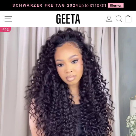
Direkt
zum
SCHWARZER FREITAG 2024
Up to $110 Off
Pause
Inhalt
Diashow
Seitennavigation
Einloggen
Such
E
69%