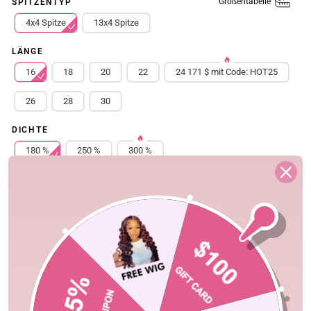
Größentabelle
SPITZENTYP
4x4 Spitze
13x4 Spitze
LÄNGE
16
18
20
22
24 171 $ mit Code: HOT25
26
28
30
DICHTE
180 %
250 %
300 %
Free Shipping
Quick Ship
Fast Delivery
Shopping Security