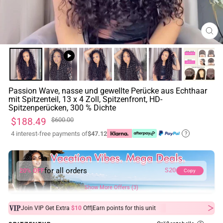
SCH
ESC
Passion Wave, nasse und gewellte Perücke aus Echthaar
mit Spitzenteil, 13 x 4 Zoll, Spitzenfront, HD-
Spitzenperücken, 300 % Dichte
Normaler
Sonderpreis
$188.49
$600.00
Preis
4 interest-free payments of
$47.12
?
for all orders
20% OFF
S20
Copy
Show More Offers (3)
|
Join VIP Get Extra
$10
Off
Earn
points for this unit