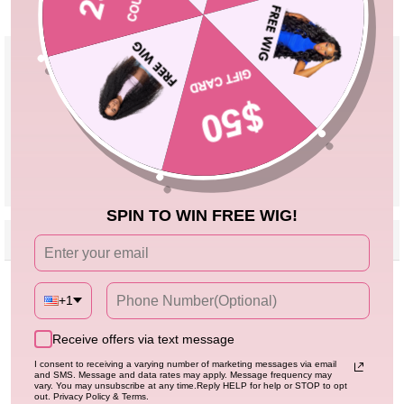
30-Day Fast Return
100% Secure Payment
Product Details
Material
High Quality 100% Human Hair
Pre Cut Lace
Yes, Leave a Note If You Need Reserve
Lace
Parting
Can Be Middle Part/Side Part/Free Part
Cap Size
Adjustable Cap 18''-24''
VIEW MORE
SPIN TO WIN FREE WIG!
Reviews
Description
Seller Guarantee
Q&A
Kundenbewertungen
+1
Schreiben Sie die erste Bewertung
Receive offers via text message
I consent to receiving a varying number of marketing messages via email
and SMS. Message and data rates may apply. Message frequency may
Bewertung
vary. You may unsubscribe at any time.Reply HELP for help or STOP to opt
out. Privacy Policy & Terms.
schreiben