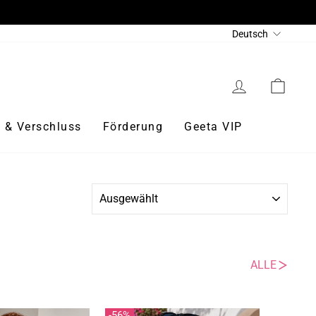
Sprache
Deutsch
Einloggen
Eink
 & Verschluss
Förderung
Geeta VIP
SORTIEREN
ALLE
56%