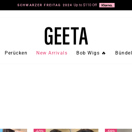
Up to $110 Off
SCHWARZER FREITAG 2024
Pause
Diashow
Perücken
New Arrivals
Bob Wigs 🔥
Bündel
60%
59%