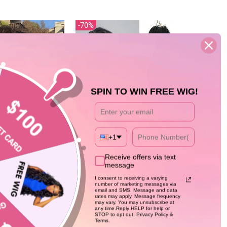
70%
SPIN TO WIN FREE WIG!
+1
ücke, lockiges
New
Schwarzes lockiges Haar 13 x 4 HD
4 Zoll, mit Spitze
Receive offers via text
Lace Front Perücke 100 %
gewellt, Bob-Perücke,
d
message
unbehandeltes menschliches Haar
5.0
türlicher Haaransatz
348 sold
341.23
Perücken vorgezupft Haaransatz-
Normaler
Sonderpreis
Von
$69.36
$233.58
I consent to receiving a varying
Preis
Geeta Hair
number of marketing messages via
email and SMS. Message and data
rates may apply. Message frequency
may vary. You may unsubscribe at
any time.Reply HELP for help or
STOP to opt out. Privacy Policy &
Terms.