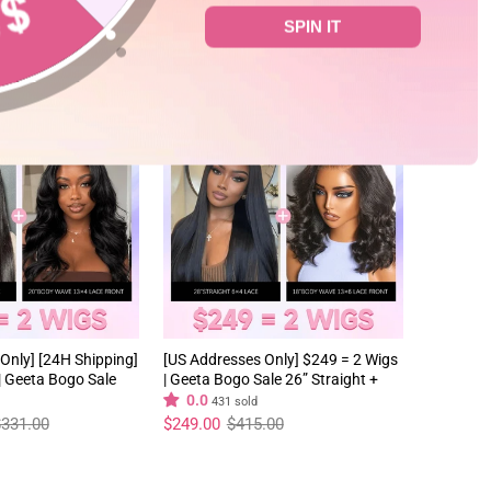
SPIN IT
ALLE
40%
Only] [24H Shipping]
[US Addresses Only] $249 = 2 Wigs
| Geeta Bogo Sale
| Geeta Bogo Sale 26” Straight +
ght + 16” Body Wave
16” Body Wave Human Hair Wig
0.0
431 sold
g Flash Sale
Normaler
Sonderpreis
331.00
$249.00
$415.00
Preis