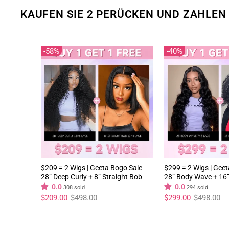
KAUFEN SIE 2 PERÜCKEN UND ZAHLEN 
58%
40%
$209 = 2 Wigs | Geeta Bogo Sale
$299 = 2 Wigs | Gee
28” Deep Curly + 8” Straight Bob
28” Body Wave + 16”
Wig 13×4 Lace Flash Sale
Wig 250% Density Fl
0.0
0.0
308 sold
294 sold
Normaler
Sonderpreis
Normaler
Sonderpreis
$209.00
$498.00
$299.00
$498.00
Preis
Preis