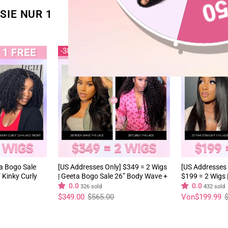
SIE NUR 1
38%
40%
ta Bogo Sale
[US Addresses Only] $349 = 2 Wigs
[US Addresses 
 Kinky Curly
| Geeta Bogo Sale 26” Body Wave +
$199 = 2 Wigs 
ash Sale
26” Curly Wig 180% Density Flash
22” Yaki Strai
0.0
0.0
326 sold
432 sold
Sale
Human Hair Wi
Normaler
Sonderpreis
Normaler
Sonderpreis
$349.00
$565.00
Von
$199.99
$
Preis
Preis