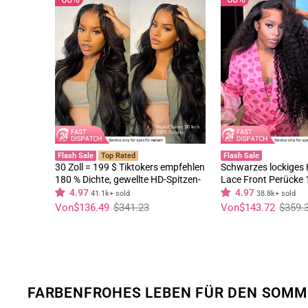
Flash Sale
Top Rated
Flash Sale
30 Zoll = 199 $ Tiktokers empfehlen
Schwarzes lockiges 
180 % Dichte, gewellte HD-Spitzen-
Lace Front Perücke 
Frontalperücke, vorgebleichte,
unbehandeltes mens
4.97
4.97
41.1k+ sold
38.8k+ sold
klebefreie Perücken – Geeta-Haar
Perücken vorgezupf
Normaler
Sonderpreis
Normaler
Sonderpreis
Von
$136.49
$341.23
Von
$143.72
$359.
Preis
Preis
Geeta Hair
FARBENFROHES LEBEN FÜR DEN SOMM