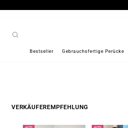
Direkt
zum
Inhalt
Suche
Bestseller
Gebrauchsfertige Perücke
VERKÄUFEREMPFEHLUNG
60%
60%