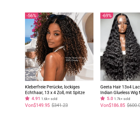
56%
69%
Kleberfreie Perücke, lockiges
Geeta Hair 13x4 La
Echthaar, 13 x 4 Zoll, mit Spitze
Indian Glueless Wig
vorne, lockig, gewellt, Bob-Perücke,
300% Density Human
4.91
5.0
1.6k+ sold
1.7k+ sold
vorgezupft, natürlicher Haaransatz
Plucked
Normaler
Sonderpreis
Normaler
Sonderpreis
Von
$149.95
$341.23
Von
$186.85
$600.
Preis
Preis
– Geeta Hair