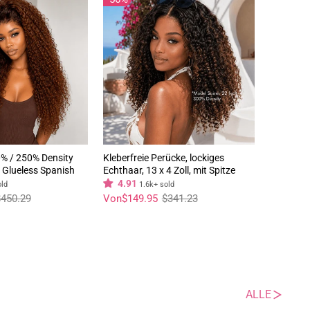
% / 250% Density
Kleberfreie Perücke, lockiges
 Glueless Spanish
Echthaar, 13 x 4 Zoll, mit Spitze
e Front Pre Plucked
vorne, lockig, gewellt, Bob-Perücke,
4.91
old
1.6k+ sold
air Wig
vorgezupft, natürlicher Haaransatz
Normaler
Sonderpreis
450.29
Von
$149.95
$341.23
Preis
– Geeta Hair
ALLE